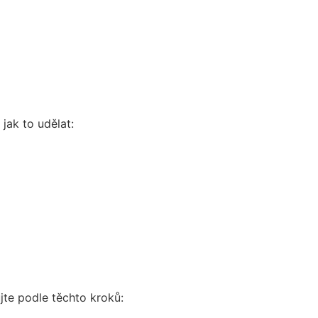
jak to udělat:
jte podle těchto kroků: