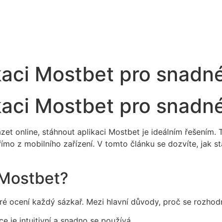
kaci Mostbet pro snadn
kaci Mostbet pro snadn
et online, stáhnout aplikaci Mostbet je ideálním řešením. 
římo z mobilního zařízení. V tomto článku se dozvíte, jak 
i Mostbet?
é ocení každý sázkař. Mezi hlavní důvody, proč se rozhodno
e je intuitivní a snadno se používá.