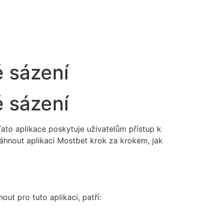
é sázení
é sázení
Tato aplikace poskytuje uživatelům přístup k
stáhnout aplikaci Mostbet krok za krokem, jak
ut pro tuto aplikaci, patří: