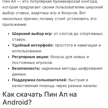
Пин Ап — это популярная букмекерская контора,
которая предлагает своим пользователям широкий
выбор ставок, азартных игр и бонусов. Вот
несколько причин, почему стоит установить это
приложение:
Широкий выбор игр:
от слотов до спортивных
ставок.
Удобный интерфейс:
простота в навигации и
использовании.
Регулярные акции:
бонусы для новых и
постоянных игроков.
Безопасность:
надежные методы шифрования
данных.
Поддержка пользователей:
быстрая и
качественная помощь через разные каналы.
Как скачать Пин Ап на
Android?