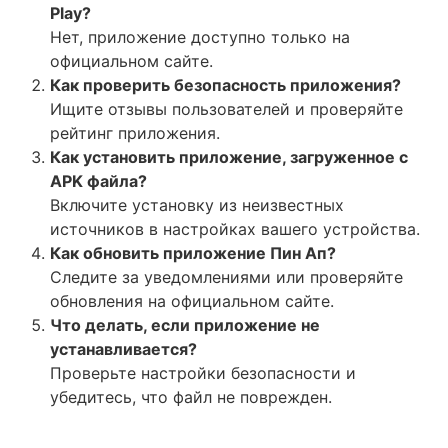
Play?
Нет, приложение доступно только на
официальном сайте.
Как проверить безопасность приложения?
Ищите отзывы пользователей и проверяйте
рейтинг приложения.
Как установить приложение, загруженное с
APK файла?
Включите установку из неизвестных
источников в настройках вашего устройства.
Как обновить приложение Пин Ап?
Следите за уведомлениями или проверяйте
обновления на официальном сайте.
Что делать, если приложение не
устанавливается?
Проверьте настройки безопасности и
убедитесь, что файл не поврежден.