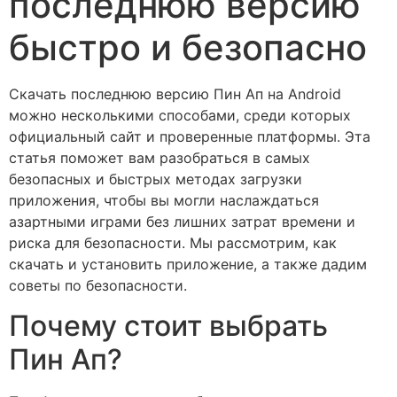
последнюю версию
быстро и безопасно
Скачать последнюю версию Пин Ап на Android
можно несколькими способами, среди которых
официальный сайт и проверенные платформы. Эта
статья поможет вам разобраться в самых
безопасных и быстрых методах загрузки
приложения, чтобы вы могли наслаждаться
азартными играми без лишних затрат времени и
риска для безопасности. Мы рассмотрим, как
скачать и установить приложение, а также дадим
советы по безопасности.
Почему стоит выбрать
Пин Ап?