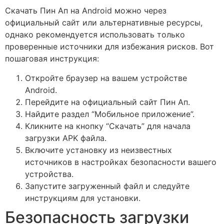
Скачать Пин Ап на Android можно через
официальный сайт или альтернативные ресурсы,
однако рекомендуется использовать только
проверенные источники для избежания рисков. Вот
пошаговая инструкция:
Откройте браузер на вашем устройстве
Android.
Перейдите на официальный сайт Пин Ап.
Найдите раздел “Мобильное приложение”.
Кликните на кнопку “Скачать” для начала
загрузки APK файла.
Включите установку из неизвестных
источников в настройках безопасности вашего
устройства.
Запустите загруженный файл и следуйте
инструкциям для установки.
Безопасность загрузки