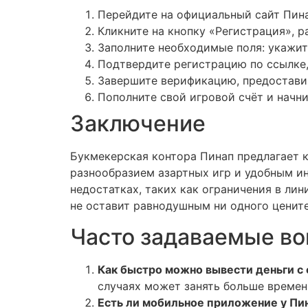
Перейдите на официальный сайт Пина
Кликните на кнопку «Регистрация», 
Заполните необходимые поля: укажите
Подтвердите регистрацию по ссылке,
Завершите верификацию, предостави
Пополните свой игровой счёт и начни
Заключение
Букмекерская контора Пинап предлагает к
разнообразием азартных игр и удобным ин
недостатках, таких как ограничения в ли
не оставит равнодушным ни одного цените
Часто задаваемые во
Как быстро можно вывести деньги с 
случаях может занять больше времен
Есть ли мобильное приложение у Пи