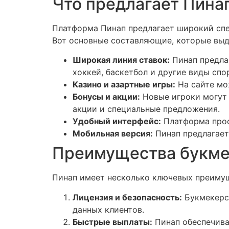
Что предлагает Пина
Платформа Пинап предлагает широкий спек
Вот основные составляющие, которые выд
Широкая линия ставок:
Пинап предлаг
хоккей, баскетбол и другие виды спо
Казино и азартные игры:
На сайте мож
Бонусы и акции:
Новые игроки могут 
акции и специальные предложения.
Удобный интерфейс:
Платформа прост
Мобильная версия:
Пинап предлагает
Преимущества букме
Пинап имеет несколько ключевых преимущ
Лицензия и безопасность:
Букмекерск
данных клиентов.
Быстрые выплаты:
Пинап обеспечива