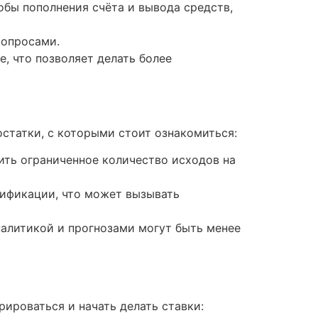
бы пополнения счёта и вывода средств,
вопросами.
, что позволяет делать более
статки, с которыми стоит ознакомиться:
ить ограниченное количество исходов на
ификации, что может вызывать
налитикой и прогнозами могут быть менее
рироваться и начать делать ставки: