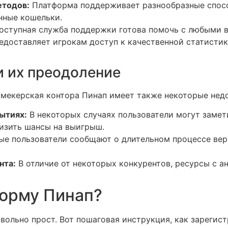
етодов:
Платформа поддерживает разнообразные спосо
нные кошельки.
оступная служба поддержки готова помочь с любыми 
доставляет игрокам доступ к качественной статистике
и их преодоление
мекерская контора Пинап имеет также некоторые недо
ытиях:
В некоторых случаях пользователи могут замет
изить шансы на выигрыш.
е пользователи сообщают о длительном процессе вер
нта:
В отличие от некоторых конкурентов, ресурсы с а
форму Пинап?
ольно прост. Вот пошаговая инструкция, как зарегист