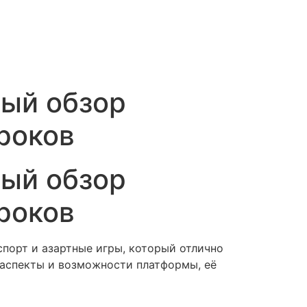
ный обзор
роков
ный обзор
роков
порт и азартные игры, который отлично
 аспекты и возможности платформы, её