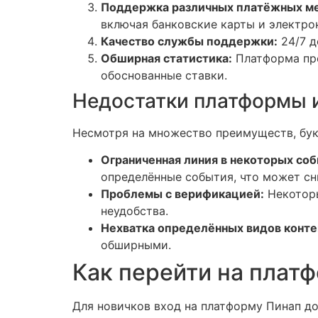
Поддержка различных платёжных м
включая банковские карты и электро
Качество службы поддержки:
24/7 д
Обширная статистика:
Платформа пре
обоснованные ставки.
Недостатки платформы 
Несмотря на множество преимуществ, бук
Ограниченная линия в некоторых соб
определённые события, что может сн
Проблемы с верификацией:
Некоторы
неудобства.
Нехватка определённых видов конте
обширными.
Как перейти на плат
Для новичков вход на платформу Пинап дов