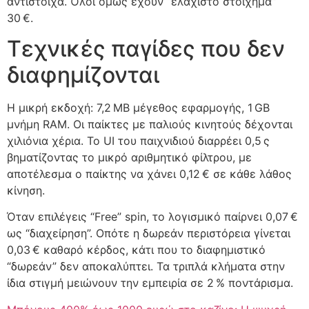
αντίστοιχα. Όλοι όμως έχουν “ελάχιστο στοίχημα”
30 €.
Τεχνικές παγίδες που δεν
διαφημίζονται
Η μικρή εκδοχή: 7,2 MB μέγεθος εφαρμογής, 1 GB
μνήμη RAM. Οι παίκτες με παλιούς κινητούς δέχονται
χιλιόνια χέρια. Το UI του παιχνιδιού διαρρέει 0,5 ς
βηματίζοντας το μικρό αριθμητικό φίλτρου, με
αποτέλεσμα ο παίκτης να χάνει 0,12 € σε κάθε λάθος
κίνηση.
Όταν επιλέγεις “Free” spin, το λογισμικό παίρνει 0,07 €
ως “διαχείρηση”. Οπότε η δωρεάν περιστόρεια γίνεται
0,03 € καθαρό κέρδος, κάτι που το διαφημιστικό
“δωρεάν” δεν αποκαλύπτει. Τα τριπλά κλήματα στην
ίδια στιγμή μειώνουν την εμπειρία σε 2 % ποντάρισμα.