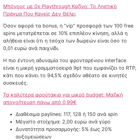
Μπόνους με 0x Playthrough Καζίνο: Το Ληστικό
Πράγμα Που Κανείς Δεν Θέλει
Όσον αφορά τα bonus, η “vip” προσφορά των 100 free
spins μετατρέπεται σε 10% επιπλέον κίνηση, αλλά η
αλήθεια είναι ότι η τσόχα των δωρεών είναι όσο το
0,01 ευρώ ανά παιχνίδι.
Η πιο έντονη αδυναμία του φρονταρένιου interface
είναι η μικρή γραμματοσειρά 9pt που εμφανίζει το RTP,
κάτι που κάνει το 94,5% σχεδόν αθέατο σε κινητές
συσκευές.
Τα καλύτερα φρούτακια για μικρό budget: Μαζική
απογοήτευση πάνω από 0,99€
Διαθέσιμα paylines: 117, 128 ή 150 ανά spin
Μέγιστο στοίχημα: 2,00 ευρώ ανά γύρο
Δυνατότητα προσαρμογής: 5% έως 20%
αυξομειώσεων