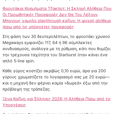
Φρουτάκια Κοσμήματα Τζακποτ: Η Σκληρή Αλήθεια Που
Οι Προωθητικές Προσφορές Δεν Θα Του Λέξουν
Μπονους χαμηλο playthrough καζινο: Η ψυχρή αλήθεια
πίσω από τις υπόσχετες προσφορές
Στη φάση των 30 δευτερολέπτων, το φρουτάκι χρυσού
Megaways εμφανίζει 117, 64 ή 96 σύμπλεκτες
συνδυασμούς, ανάλογα με τη ρύθμιση, κάτι που θυμίζει
την τρέχουσα ταχύτητα του Starburst όταν κάνει ένα
απλό 5‑line spin.
Κάθε γύρος κοστίζει ακριβώς 0,10 ευρώ, άρα για 200
γύρους χρωματίζετε το λογαριασμό σας με 20 ευρώ—
και η μηχανή δεν φέρνει καμία «δωρεά» έξω από την
πρόβλεψη της τράπεζας.
Ξένα Καζίνο για Έλληνες 2026: Η Αλήθεια Πίσω από τις
Υποσχέσεις