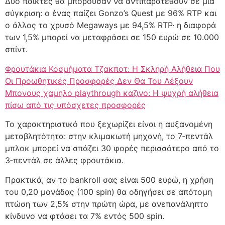
Δυο παίκτες θα μπορούσαν να αντιπαρατεθούν σε μια
σύγκριση: ο ένας παίζει Gonzo’s Quest με 96% RTP και
ο άλλος το χρυσό Megaways με 94,5% RTP· η διαφορά
των 1,5% μπορεί να μεταφράσει σε 150 ευρώ σε 10.000
σπίντ.
Φρουτάκια Κοσμήματα Τζακποτ: Η Σκληρή Αλήθεια Που
Οι Προωθητικές Προσφορές Δεν Θα Του Λέξουν
Μπονους χαμηλο playthrough καζινο: Η ψυχρή αλήθεια
πίσω από τις υπόσχετες προσφορές
Το χαρακτηριστικό που ξεχωρίζει είναι η αυξανομένη
μεταβλητότητα: στην κλιμακωτή μηχανή, το 7‑πεντάλ
μπλοκ μπορεί να σπάζει 30 φορές περισσότερο από το
3‑πεντάλ σε άλλες φρουτάκια.
Πρακτικά, αν το bankroll σας είναι 500 ευρώ, η χρήση
του 0,20 μονάδας (100 spin) θα οδηγήσει σε απότομη
πτώση των 2,5% στην πρώτη ώρα, με ανεπανάληπτο
κίνδυνο να φτάσει τα 7% εντός 500 spin.