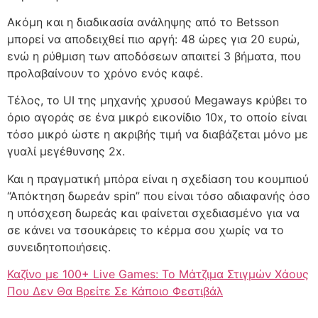
Ακόμη και η διαδικασία ανάληψης από το Betsson
μπορεί να αποδειχθεί πιο αργή: 48 ώρες για 20 ευρώ,
ενώ η ρύθμιση των αποδόσεων απαιτεί 3 βήματα, που
προλαβαίνουν το χρόνο ενός καφέ.
Τέλος, το UI της μηχανής χρυσού Megaways κρύβει το
όριο αγοράς σε ένα μικρό εικονίδιο 10x, το οποίο είναι
τόσο μικρό ώστε η ακριβής τιμή να διαβάζεται μόνο με
γυαλί μεγέθυνσης 2x.
Και η πραγματική μπόρα είναι η σχεδίαση του κουμπιού
“Απόκτηση δωρεάν spin” που είναι τόσο αδιαφανής όσο
η υπόσχεση δωρεάς και φαίνεται σχεδιασμένο για να
σε κάνει να τσουκάρεις το κέρμα σου χωρίς να το
συνειδητοποιήσεις.
Καζίνο με 100+ Live Games: Το Μάτζιμα Στιγμών Χάους
Που Δεν Θα Βρείτε Σε Κάποιο Φεστιβάλ