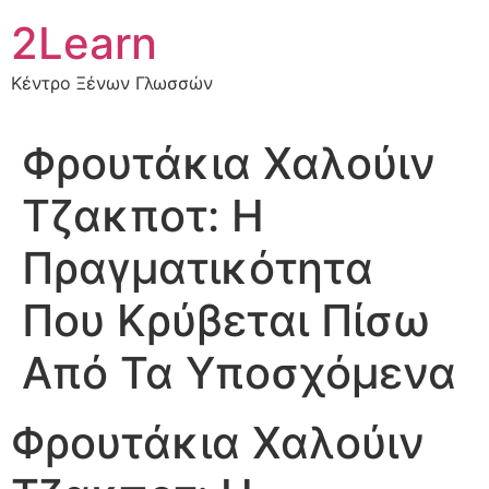
2Learn
Κέντρο Ξένων Γλωσσών
Φρουτάκια Χαλούιν
Τζακποτ: Η
Πραγματικότητα
Που Κρύβεται Πίσω
Από Τα Υποσχόμενα
Φρουτάκια Χαλούιν