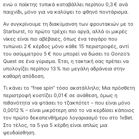
ενώ ο παίκτης τυπικά καταβάλλει περίπου 0,3 € ανά
παιχνίδι, μόνο για να καλύψει το φθηνό ποντάρισμα.
Αν συγκρίνουμε τη διακύμανση των φρουτακιών με το
Starburst, το πρώτο τρέχει πιο αργά, αλλά οι μικρές
νίκες είναι πιο αβέβαιες, όπως ένα τσιγάρο που
τυπώνει 2 € κέρδος μόνο κάθε 15 περιστροφές, αντί
του ασύμμετρου 5 € που μπορεί να δώσει το Gonzo’s
Quest σε ένα γύρισμα. Έτσι, η τακτική σας πρέπει να
υπολογίζει περίπου 13 % πιο μεγάλη αδράνεια στην
καθαρή απόδοση.
Τι κάνει το “free spin” τόσο ακατάλληλο; Μια πρόσθετη
περιστροφή κοστίζει 0,01 € σε ανάθεση, όμως η
πιθανότητα να φτάσει το τζακπότετ – που είναι μόνο
0,0012 % – είναι μικρότερη από το να κερδίσει κάποιος
τον πρώτο δεκαπενθήμερο λογαριασμό του στο 1xBet.
Στο τέλος, τα 5 για 5 κέρδη είναι απλώς μια
ψευδαίσθηση.