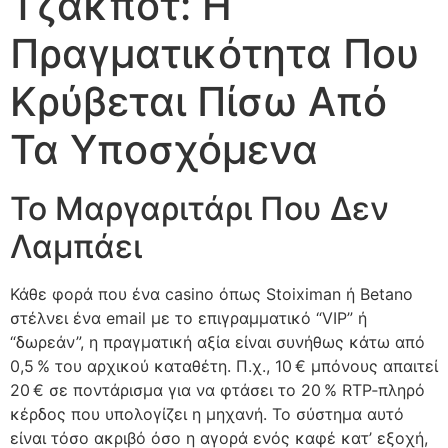
Τζακποτ: Η
Πραγματικότητα Που
Κρύβεται Πίσω Από
Τα Υποσχόμενα
Το Μαργαριτάρι Που Δεν
Λαμπάει
Κάθε φορά που ένα casino όπως Stoiximan ή Betano
στέλνει ένα email με το επιγραμματικό “VIP” ή
“δωρεάν”, η πραγματική αξία είναι συνήθως κάτω από
0,5 % του αρχικού καταθέτη. Π.χ., 10 € μπόνους απαιτεί
20 € σε ποντάρισμα για να φτάσει το 20 % RTP‑πληρό
κέρδος που υπολογίζει η μηχανή. Το σύστημα αυτό
είναι τόσο ακριβό όσο η αγορά ενός καφέ κατ’ εξοχή,