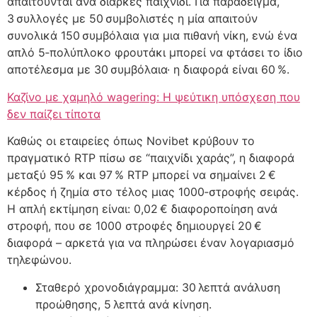
απαιτούνται ανά διαρκές παιχνίδι. Για παράδειγμα,
3 συλλογές με 50 συμβολιστές η μία απαιτούν
συνολικά 150 συμβόλαια για μια πιθανή νίκη, ενώ ένα
απλό 5‑πολύπλοκο φρουτάκι μπορεί να φτάσει το ίδιο
αποτέλεσμα με 30 συμβόλαια· η διαφορά είναι 60 %.
Καζίνο με χαμηλό wagering: Η ψεύτικη υπόσχεση που
δεν παίζει τίποτα
Καθώς οι εταιρείες όπως Novibet κρύβουν το
πραγματικό RTP πίσω σε “παιχνίδι χαράς”, η διαφορά
μεταξύ 95 % και 97 % RTP μπορεί να σημαίνει 2 €
κέρδος ή ζημία στο τέλος μιας 1000‑στροφής σειράς.
Η απλή εκτίμηση είναι: 0,02 € διαφοροποίηση ανά
στροφή, που σε 1000 στροφές δημιουργεί 20 €
διαφορά – αρκετά για να πληρώσει έναν λογαριασμό
τηλεφώνου.
Σταθερό χρονοδιάγραμμα: 30 λεπτά ανάλυση
προώθησης, 5 λεπτά ανά κίνηση.