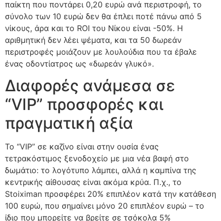
παίκτη που ποντάρει 0,20 ευρώ ανά περιστροφή, το
σύνολο των 10 ευρώ δεν θα έπλει ποτέ πάνω από 5
νίκους, άρα και το ROI του Νίκου είναι -50%. Η
αριθμητική δεν λέει ψέματα, και τα 50 δωρεάν
περιστροφές μοιάζουν με λουλούδια που τα έβαλε
ένας οδοντίατρος ως «δωρεάν γλυκό».
Διαφορές ανάμεσα σε
“VIP” προσφορές και
πραγματική αξία
Το “VIP” σε καζίνο είναι στην ουσία ένας
τετρακόστιμος ξενοδοχείο με μια νέα βαφή στο
δωμάτιο: το λογότυπο λάμπει, αλλά η καμπίνα της
κεντρικής αίθουσας είναι ακόμα κρύα. Π.χ., το
Stoiximan προσφέρει 20% επιπλέον κατά την κατάθεση
100 ευρώ, που σημαίνει μόνο 20 επιπλέον ευρώ – το
ίδιο που μπορείτε να βρείτε σε τσόκολα 5%