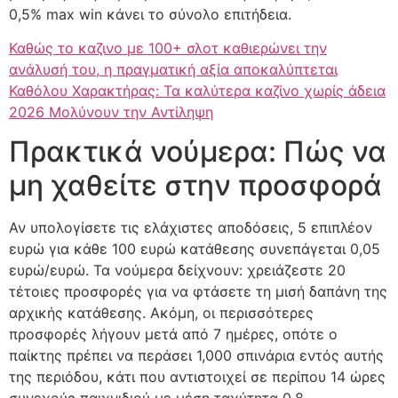
0,5% max win κάνει το σύνολο επιτήδεια.
Καθώς το καζινο με 100+ σλοτ καθιερώνει την
ανάλυσή του, η πραγματική αξία αποκαλύπτεται
Καθόλου Χαρακτήρας: Τα καλύτερα καζίνο χωρίς άδεια
2026 Μολύνουν την Αντίληψη
Πρακτικά νούμερα: Πώς να
μη χαθείτε στην προσφορά
Αν υπολογίσετε τις ελάχιστες αποδόσεις, 5 επιπλέον
ευρώ για κάθε 100 ευρώ κατάθεσης συνεπάγεται 0,05
ευρώ/ευρώ. Τα νούμερα δείχνουν: χρειάζεστε 20
τέτοιες προσφορές για να φτάσετε τη μισή δαπάνη της
αρχικής κατάθεσης. Ακόμη, οι περισσότερες
προσφορές λήγουν μετά από 7 ημέρες, οπότε ο
παίκτης πρέπει να περάσει 1,000 σπινάρια εντός αυτής
της περιόδου, κάτι που αντιστοιχεί σε περίπου 14 ώρες