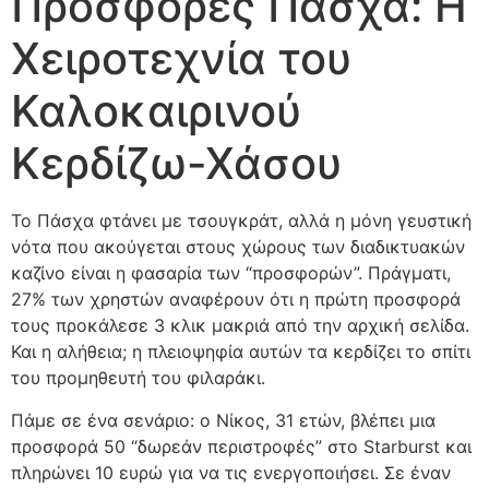
Προσφορές Πάσχα: Η
Χειροτεχνία του
Καλοκαιρινού
Κερδίζω-Χάσου
Το Πάσχα φτάνει με τσουγκράτ, αλλά η μόνη γευστική
νότα που ακούγεται στους χώρους των διαδικτυακών
καζίνο είναι η φασαρία των “προσφορών”. Πράγματι,
27% των χρηστών αναφέρουν ότι η πρώτη προσφορά
τους προκάλεσε 3 κλικ μακριά από την αρχική σελίδα.
Και η αλήθεια; η πλειοψηφία αυτών τα κερδίζει το σπίτι
του προμηθευτή του φιλαράκι.
Πάμε σε ένα σενάριο: ο Νίκος, 31 ετών, βλέπει μια
προσφορά 50 “δωρεάν περιστροφές” στο Starburst και
πληρώνει 10 ευρώ για να τις ενεργοποιήσει. Σε έναν