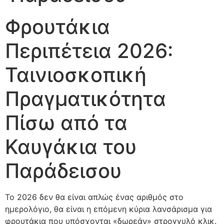
Φρουτάκια
Περιπέτεια 2026:
Ταινιοσκοπική
Πραγματικότητα
Πίσω από τα
Καυγάκια του
Παράδεισου
Το 2026 δεν θα είναι απλώς ένας αριθμός στο
ημερολόγιο, θα είναι η επόμενη κύρια λανσάρισμα για
φρουτάκια που υπόσχονται «δωρεάν» στρογγυλό κλικ.