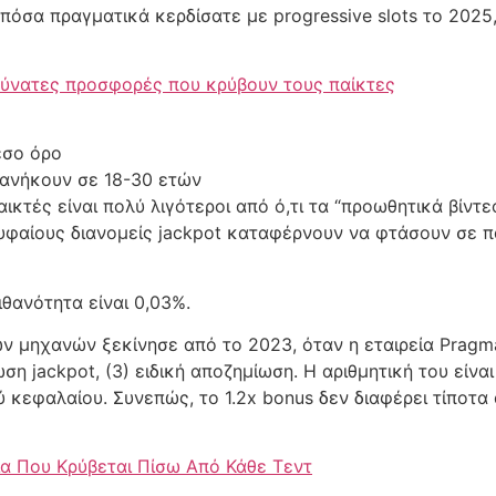
πόσα πραγματικά κερδίσατε με progressive slots το 2025
αδύνατες προσφορές που κρύβουν τους παίκτες
έσο όρο
ανήκουν σε 18-30 ετών
ικτές είναι πολύ λιγότεροι από ό,τι τα “προωθητικά βίν
υφαίους διανομείς jackpot καταφέρνουν να φτάσουν σε π
ιθανότητα είναι 0,03%.
ν μηχανών ξεκίνησε από το 2023, όταν η εταιρεία Pragma
ση jackpot, (3) ειδική αποζημίωση. Η αριθμητική του είναι
 κεφαλαίου. Συνεπώς, το 1.2x bonus δεν διαφέρει τίποτ
εια Που Κρύβεται Πίσω Από Κάθε Τεντ