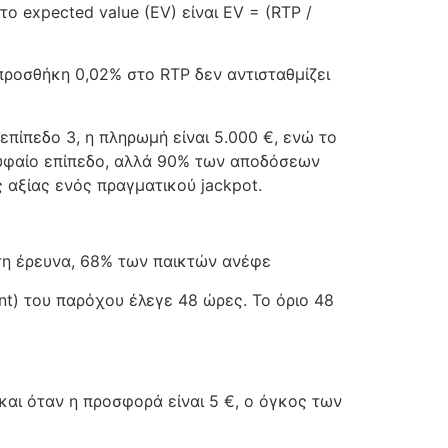
ο expected value (EV) είναι EV = (RTP /
η προσθήκη 0,02% στο RTP δεν αντισταθμίζει
επίπεδο 3, η πληρωμή είναι 5.000 €, ενώ το
κορυφαίο επίπεδο, αλλά 90% των αποδόσεων
ς αξίας ενός πραγματικού jackpot.
τη έρευνα, 68% των παικτών ανέφε
nt) του παρόχου έλεγε 48 ώρες. Το όριο 48
 και όταν η προσφορά είναι 5 €, ο όγκος των