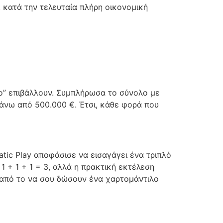
, κατά την τελευταία πλήρη οικονομική
τεο” επιβάλλουν. Συμπλήρωσα το σύνολο με
άνω από 500.000 €. Έτσι, κάθε φορά που
tic Play αποφάσισε να εισαγάγει ένα τριπλό
 1 + 1 + 1 = 3, αλλά η πρακτική εκτέλεση
α από το να σου δώσουν ένα χαρτομάντιλο