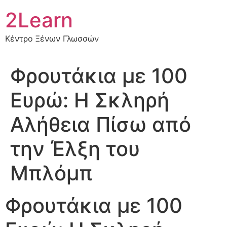
2Learn
Κέντρο Ξένων Γλωσσών
Φρουτάκια με 100
Ευρώ: Η Σκληρή
Αλήθεια Πίσω από
την Έλξη του
Μπλόμπ
Φρουτάκια με 100