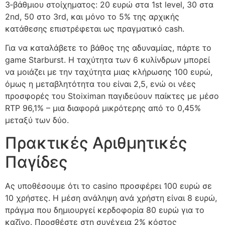
3‑βάθμιου στοίχηματος: 20 ευρώ στα 1st level, 30 στα
2nd, 50 στο 3rd, και μόνο το 5% της αρχικής
κατάθεσης επιστρέφεται ως πραγματικό cash.
Για να καταλάβετε το βάθος της αδυναμίας, πάρτε το
game Starburst. Η ταχύτητα των 6 κυλίνδρων μπορεί
να μοιάζει με την ταχύτητα μιας κλήρωσης 100 ευρώ,
όμως η μεταβλητότητα του είναι 2,5, ενώ οι νέες
προσφορές του Stoiximan παγιδεύουν παίκτες με μέσο
RTP 96,1% – μια διαφορά μικρότερης από το 0,45%
μεταξύ των δύο.
Πρακτικές Αριθμητικές
Παγίδες
Ας υποθέσουμε ότι το casino προσφέρει 100 ευρώ σε
10 χρήστες. Η μέση ανάληψη ανά χρήστη είναι 8 ευρώ,
πράγμα που δημιουργεί κερδοφορία 80 ευρώ για το
καζίνο. Προσθέστε στη συνέχεια 2% κόστος