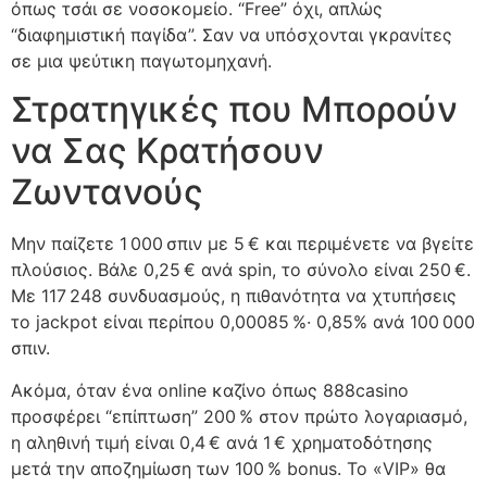
όπως τσάι σε νοσοκομείο. “Free” όχι, απλώς
“διαφημιστική παγίδα”. Σαν να υπόσχονται γκρανίτες
σε μια ψεύτικη παγωτομηχανή.
Στρατηγικές που Μπορούν
να Σας Κρατήσουν
Ζωντανούς
Μην παίζετε 1 000 σπιν με 5 € και περιμένετε να βγείτε
πλούσιος. Βάλε 0,25 € ανά spin, το σύνολο είναι 250 €.
Με 117 248 συνδυασμούς, η πιθανότητα να χτυπήσεις
το jackpot είναι περίπου 0,00085 %· 0,85% ανά 100 000
σπιν.
Ακόμα, όταν ένα online καζίνο όπως 888casino
προσφέρει “επίπτωση” 200 % στον πρώτο λογαριασμό,
η αληθινή τιμή είναι 0,4 € ανά 1 € χρηματοδότησης
μετά την αποζημίωση των 100 % bonus. Το «VIP» θα