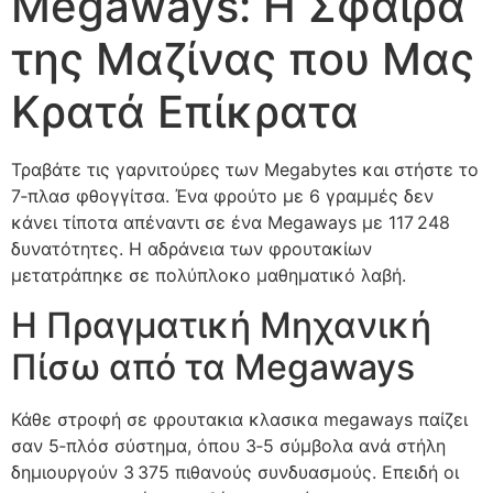
Megaways: Η Σφαίρα
της Μαζίνας που Μας
Κρατά Επίκρατα
Τραβάτε τις γαρνιτούρες των Megabytes και στήστε το
7‑πλασ φθογγίτσα. Ένα φρούτο με 6 γραμμές δεν
κάνει τίποτα απέναντι σε ένα Megaways με 117 248
δυνατότητες. Η αδράνεια των φρουτακίων
μετατράπηκε σε πολύπλοκο μαθηματικό λαβή.
Η Πραγματική Μηχανική
Πίσω από τα Megaways
Κάθε στροφή σε φρουτακια κλασικα megaways παίζει
σαν 5‑πλόσ σύστημα, όπου 3‑5 σύμβολα ανά στήλη
δημιουργούν 3 375 πιθανούς συνδυασμούς. Επειδή οι