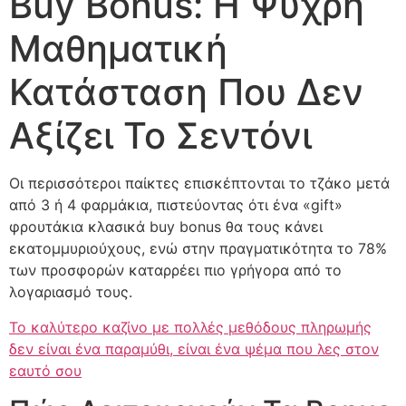
Buy Bonus: Η Ψυχρή
Μαθηματική
Κατάσταση Που Δεν
Αξίζει Το Σεντόνι
Οι περισσότεροι παίκτες επισκέπτονται το τζάκο μετά
από 3 ή 4 φαρμάκια, πιστεύοντας ότι ένα «gift»
φρουτάκια κλασικά buy bonus θα τους κάνει
εκατομμυριούχους, ενώ στην πραγματικότητα το 78%
των προσφορών καταρρέει πιο γρήγορα από το
λογαριασμό τους.
Το καλύτερο καζίνο με πολλές μεθόδους πληρωμής
δεν είναι ένα παραμύθι, είναι ένα ψέμα που λες στον
εαυτό σου