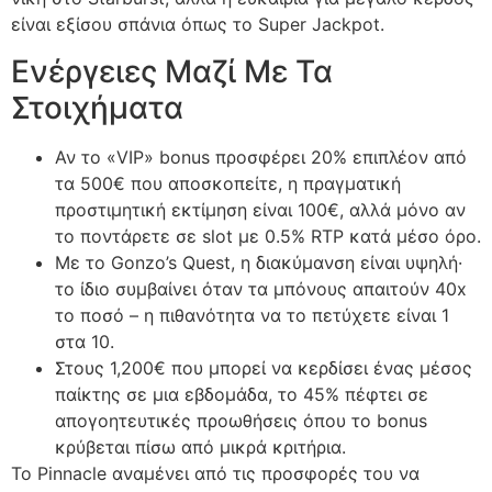
είναι εξίσου σπάνια όπως το Super Jackpot.
Ενέργειες Μαζί Με Τα
Στοιχήματα
Αν το «VIP» bonus προσφέρει 20% επιπλέον από
τα 500€ που αποσκοπείτε, η πραγματική
προστιμητική εκτίμηση είναι 100€, αλλά μόνο αν
το ποντάρετε σε slot με 0.5% RTP κατά μέσο όρο.
Με το Gonzo’s Quest, η διακύμανση είναι υψηλή·
το ίδιο συμβαίνει όταν τα μπόνους απαιτούν 40x
το ποσό – η πιθανότητα να το πετύχετε είναι 1
στα 10.
Στους 1,200€ που μπορεί να κερδίσει ένας μέσος
παίκτης σε μια εβδομάδα, το 45% πέφτει σε
απογοητευτικές προωθήσεις όπου το bonus
κρύβεται πίσω από μικρά κριτήρια.
Το Pinnacle αναμένει από τις προσφορές του να