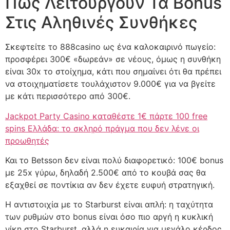
Πώς Λειτουργούν Τα Bonus
Στις Αληθινές Συνθήκες
Σκεφτείτε το 888casino ως ένα καλοκαιρινό πωγείο:
προσφέρει 300€ «δωρεάν» σε νέους, όμως η συνθήκη
είναι 30x το στοίχημα, κάτι που σημαίνει ότι θα πρέπει
να στοιχηματίσετε τουλάχιστον 9.000€ για να βγείτε
με κάτι περισσότερο από 300€.
Jackpot Party Casino καταθέστε 1€ πάρτε 100 free
spins Ελλάδα: το σκληρό πράγμα που δεν λένε οι
προωθητές
Και το Betsson δεν είναι πολύ διαφορετικό: 100€ bonus
με 25x γύρω, δηλαδή 2.500€ από το κουβά σας θα
εξαχθεί σε ποντίκια αν δεν έχετε ευφυή στρατηγική.
Η αντιστοιχία με το Starburst είναι απλή: η ταχύτητα
των ρυθμών στο bonus είναι όσο πιο αργή η κυκλική
νίκη στο Starburst, αλλά η ευκαιρία για μεγάλο κέρδος