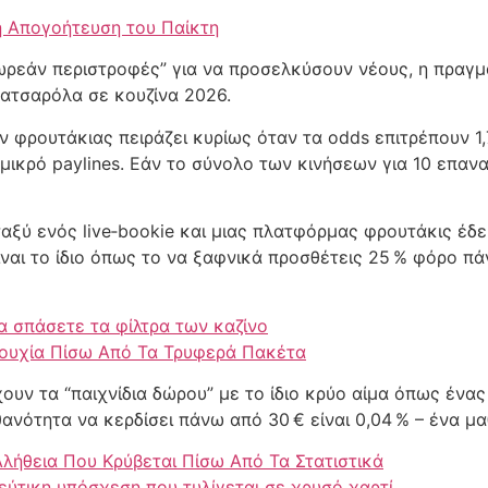
η Απογοήτευση του Παίκτη
ρεάν περιστροφές” για να προσελκύσουν νέους, η πραγματι
κατσαρόλα σε κουζίνα 2026.
φρουτάκιας πειράζει κυρίως όταν τα odds επιτρέπουν 1,75
ο μικρό paylines. Εάν το σύνολο των κινήσεων για 10 επανα
αξύ ενός live‑bookie και μιας πλατφόρμας φρουτάκις έδει
αι το ίδιο όπως το να ξαφνικά προσθέτεις 25 % φόρο πάν
α σπάσετε τα φίλτρα των καζίνο
κουχία Πίσω Από Τα Τρυφερά Πακέτα
χουν τα “παιχνίδια δώρου” με το ίδιο κρύο αίμα όπως ένας
πιθανότητα να κερδίσει πάνω από 30 € είναι 0,04 % – ένα μ
λήθεια Που Κρύβεται Πίσω Από Τα Στατιστικά
εύτικη υπόσχεση που τυλίγεται σε χρυσό χαρτί