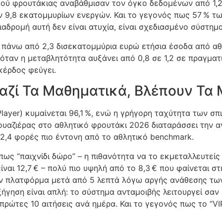
κού φρουτάκιας αναβάθμισαν τον όγκο δεδομένων από 1,2
ων 9,8 εκατομμυρίων ενεργών. Και το γεγονός πως 57 % τ
διαδρομή αυτή δεν είναι ατυχία, είναι σχεδιασμένο σύστημα
ν πάνω από 2,3 δισεκατομμύρια ευρώ ετήσια έσοδα από αθ
 όταν η μεταβλητότητα αυξάνει από 0,8 σε 1,2 σε πραγμα
κέρδος φεύγει.
Μαζί Τα Μαθηματικά, Βλέπουν Τα
 Player) κυμαίνεται 96,1 %, ενώ η γρήγορη ταχύτητα των σ
ουαζιέρας στο αθλητικό φρουτάκι 2026 διαταράσσει την αν
ι 2,4 φορές πιο έντονη από το αθλητικό benchmark.
όπως “παιχνίδι δώρο” – η πιθανότητα να το εκμεταλλευτείς
ίναι 12,7 € – πολύ πιο υψηλή από το 8,3 € που φαίνεται σ
ν πλατφόρμα μετά από 5 λεπτά λόγω αργής ανάθεσης τω
ξήγηση είναι απλή: το σύστημα ανταμοιβής λειτουργεί σαν
ρώτες 10 αιτήσεις ανά ημέρα. Και το γεγονός πως το “VIP”