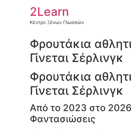
2Learn
Κέντρο Ξένων Γλωσσών
Φρουτάκια αθλητ
Γίνεται Σέρλινγκ
Φρουτάκια αθλητ
Γίνεται Σέρλινγκ
Από το 2023 στο 2026
Φαντασιώσεις