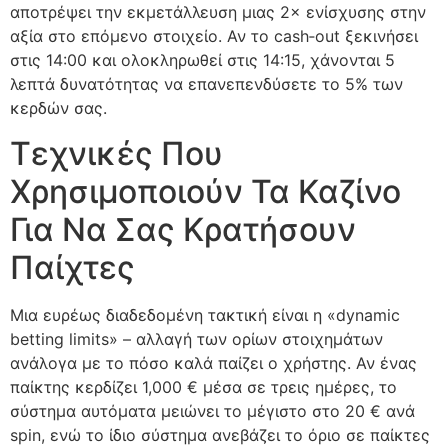
αποτρέψει την εκμετάλλευση μιας 2× ενίσχυσης στην
αξία στο επόμενο στοιχείο. Αν το cash‑out ξεκινήσει
στις 14:00 και ολοκληρωθεί στις 14:15, χάνονται 5
λεπτά δυνατότητας να επανεπενδύσετε το 5% των
κερδών σας.
Τεχνικές Που
Χρησιμοποιούν Τα Καζίνο
Για Να Σας Κρατήσουν
Παίχτες
Μια ευρέως διαδεδομένη τακτική είναι η «dynamic
betting limits» – αλλαγή των ορίων στοιχημάτων
ανάλογα με το πόσο καλά παίζει ο χρήστης. Αν ένας
παίκτης κερδίζει 1,000 € μέσα σε τρεις ημέρες, το
σύστημα αυτόματα μειώνει το μέγιστο στο 20 € ανά
spin, ενώ το ίδιο σύστημα ανεβάζει το όριο σε παίκτες