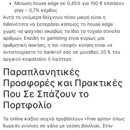
Μείωση house edge σε 0,45% για 100 € επιπλέον
play – 0,7% κέρδος
Αυτά τα νούμερα δείχνουν πόσο μικρή είναι η
πιθανότητα να ξεπεράσει κάποιος το house edge
χωρίς να ψαχνάει ακριβώς τα ίδια τα τυχαία σύνολα
αριθμών. Επειδή το gambling είναι κυρίως μια
αριθμητική ασκήση, η πιο «σοφή» κίνηση είναι να
αντιστοιχίσετε το bankroll σας σε μονάδες 20 % του
αρχικού κεφαλαίου ή λιγότερο.
Παραπλανητικές
Προσφορές και Πρακτικές
Που Σε Σπάζουν το
Πορτφολίο
Τα online καζίνο συχνά προβάλλουν «free spins» όπως
δωρεάν γουίνες σε γάλα με γεύση βανίλιας. Στην