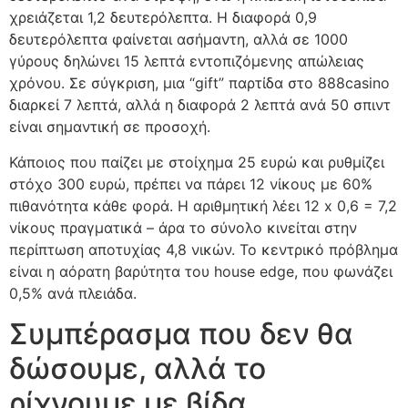
χρειάζεται 1,2 δευτερόλεπτα. Η διαφορά 0,9
δευτερόλεπτα φαίνεται ασήμαντη, αλλά σε 1000
γύρους δηλώνει 15 λεπτά εντοπιζόμενης απώλειας
χρόνου. Σε σύγκριση, μια “gift” παρτίδα στο 888casino
διαρκεί 7 λεπτά, αλλά η διαφορά 2 λεπτά ανά 50 σπιντ
είναι σημαντική σε προσοχή.
Κάποιος που παίζει με στοίχημα 25 ευρώ και ρυθμίζει
στόχο 300 ευρώ, πρέπει να πάρει 12 νίκους με 60%
πιθανότητα κάθε φορά. Η αριθμητική λέει 12 x 0,6 = 7,2
νίκους πραγματικά – άρα το σύνολο κινείται στην
περίπτωση αποτυχίας 4,8 νικών. Το κεντρικό πρόβλημα
είναι η αόρατη βαρύτητα του house edge, που φωνάζει
0,5% ανά πλειάδα.
Συμπέρασμα που δεν θα
δώσουμε, αλλά το
ρίχνουμε με βίδα