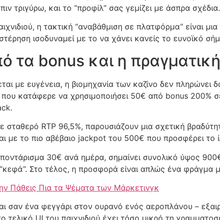
ιν τριγύρω, και το “προφίλ” σας γεμίζει με άσπρα σχέδια.
παιχνιδιού, η τακτική “αναβάθμιση σε πλατφόρμα” είναι μι
στέρηση ισοδυναμεί με το να χάνει κανείς το ευνοϊκό σή
ό τα bonus και η πραγματικ
ίνεται με ευγένεια, η βιομηχανία των καζίνο δεν πληρώνει
η που κατάφερε να χρησιμοποιήσει 50€ από bonus 200% σε
ack.
 με σταθερό RTP 96,5%, παρουσιάζουν μια σχετική βραδύτη
ι με το πιο αβέβαιο jackpot του 500€ που προσφέρει το ίδ
ποντάρισμα 30€ ανά ημέρα, σημαίνει συνολικό ύψος 900€.
ε “κεφά”. Στο τέλος, η προσφορά είναι απλώς ένα φράγμα
ην Πάθεις Πια τα Ψέματα των Μάρκετινγκ
ναι σαν ένα φεγγάρι στον ουρανό ενός αεροπλάνου – εξα
 το τελικό UI του παιχνιδιού έχει τόσο μικρό τη γραμματ