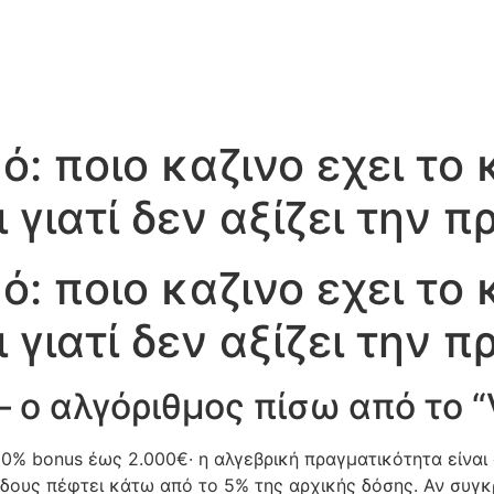
ό: ποιο καζινο εχει το
 γιατί δεν αξίζει την 
ό: ποιο καζινο εχει το
 γιατί δεν αξίζει την 
ο αλγόριθμος πίσω από το “
0% bonus έως 2.000€· η αλγεβρική πραγματικότητα είναι
ρδους πέφτει κάτω από το 5% της αρχικής δόσης. Αν συγκ