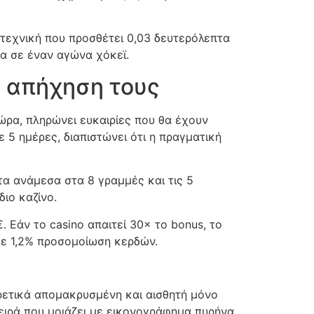
α τεχνική που προσθέτει 0,03 δευτερόλεπτα
μα σε έναν αγώνα χόκεϊ.
ή απήχηση τους
 δώρα, πληρώνει ευκαιρίες που θα έχουν
 5 ημέρες, διαπιστώνει ότι η πραγματική
τα ανάμεσα στα 8 γραμμές και τις 5
ιο καζίνο.
 Εάν το casino απαιτεί 30× το bonus, το
 με 1,2% προσομοίωση κερδών.
ιρετικά απομακρυσμένη και αισθητή μόνο
οσειρά που μοιάζει με εικονογράφημα πυρήνα.