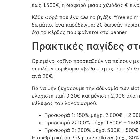
έως 1.500€, η διαφορά μισού χιλιάδας € είνα
Κάθε φορά που ένα casino βγάζει “free spin”
δωμάτιο. Ένα παράδειγμα: 20 δωρεάν περιστρ
όχι το κέρδος που φαίνεται στο banner.
Πρακτικές παγίδες στ
Ορισμένα καζίνο προσπαθούν να πείσουν με 
επιπλέον περιθώριο αβεβαιότητας. Στο Mr Gr
ανά 20€.
Για να μην ξεχάσουμε την αδυναμία των slot
ελάχιστη τιμή 0,20€ και μέγιστη 2,00€ ανά 
κέλυφος του λογαριασμού.
Προσφορά 1: 150% μέχρι 2.000€ – 2.00
Προσφορά 2: 100% μέχρι 1.500€ – 1.500€
Προσφορά 3: 200% μέχρι 500€ – 500€ ×
Η αριθμητική επιβολή των rollover (π.χ., 30