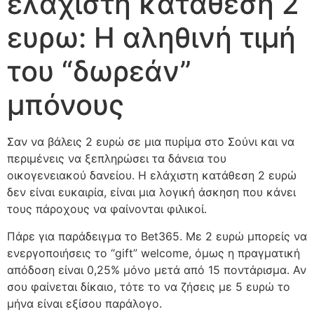
ελαχιστη καταθεση 2
ευρω: Η αληθινή τιμή
του “δωρεάν”
μπόνους
Σαν να βάλεις 2 ευρώ σε μια πυρίμα στο Σούνι και να
περιμένεις να ξεπληρώσει τα δάνεια του
οικογενειακού δανείου. Η ελάχιστη κατάθεση 2 ευρώ
δεν είναι ευκαιρία, είναι μια λογική άσκηση που κάνει
τους πάροχους να φαίνονται φιλικοί.
Πάρε για παράδειγμα το Bet365. Με 2 ευρώ μπορείς να
ενεργοποιήσεις το “gift” welcome, όμως η πραγματική
απόδοση είναι 0,25% μόνο μετά από 15 ποντάρισμα. Αν
σου φαίνεται δίκαιο, τότε το να ζήσεις με 5 ευρώ το
μήνα είναι εξίσου παράλογο.