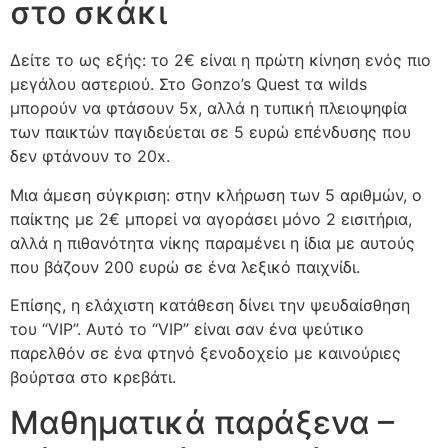
στο σκάκι
Δείτε το ως εξής: το 2€ είναι η πρώτη κίνηση ενός πιο
μεγάλου αστεριού. Στο Gonzo’s Quest τα wilds
μπορούν να φτάσουν 5x, αλλά η τυπική πλειοψηφία
των παικτών παγιδεύεται σε 5 ευρώ επένδυσης που
δεν φτάνουν το 20x.
Μια άμεση σύγκριση: στην κλήρωση των 5 αριθμών, ο
παίκτης με 2€ μπορεί να αγοράσει μόνο 2 εισιτήρια,
αλλά η πιθανότητα νίκης παραμένει η ίδια με αυτούς
που βάζουν 200 ευρώ σε ένα λεξικό παιχνίδι.
Επίσης, η ελάχιστη κατάθεση δίνει την ψευδαίσθηση
του “VIP”. Αυτό το “VIP” είναι σαν ένα ψεύτικο
παρελθόν σε ένα φτηνό ξενοδοχείο με καινούριες
βούρτσα στο κρεβάτι.
Μαθηματικά παράξενα –