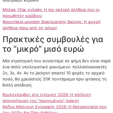
Μπλακ τζακ ονλайн: Η πιο σκληρή αλήθεια που οι
προωθητές κρύβουν
Φρουτάκια μεσαίας διακύμανσης βικίνγκ: Η ψυχρή
αλήθεια πίσω από τις φήμες
Πρακτικές συμβουλές για
το “μικρό” μισό ευρώ
Μία στρατηγική που συναντάμε σε φήμη δεν είναι παρά
ένα απλό υπολογιστικό φαινόμενο: πολλαπλασιαστές
2x, 3x, 4x. Αν το jackpot απαιτεί 10 φορές το αρχικό
ποσό, θα χρειαστείς 20€ ποντάρισμα πριν φτάσεις τη
διπλή απόδοση.
Κουλοχέρηδες στο ίντερνετ 2026: Η απόλυτη
απογοήτευση του “προηγμένου” παίκτη
Καζίνο Μπόνους Εγγραφής 2026: Η Κατασκοπεία που
Δεν Αξίζει Να Πάει Καθόλου