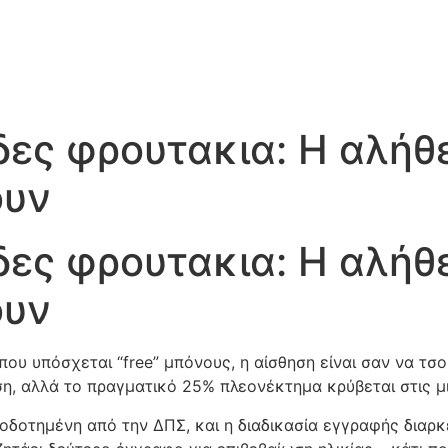
δες φρουτακια: Η αλήθε
ουν
δες φρουτακια: Η αλήθε
ουν
που υπόσχεται “free” μπόνους, η αίσθηση είναι σαν να τσο
η, αλλά το πραγματικό 25% πλεονέκτημα κρύβεται στις μ
οδοτημένη από την ΔΠΣ, και η διαδικασία εγγραφής διαρκε