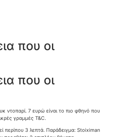
ια που οι
ια που οι
υκ ντοπαρί. 7 ευρώ είναι το πιο φθηνό που
ικρές γραμμές T&C.
ί περίπου 3 λεπτά. Παράδειγμα: Stoiximan