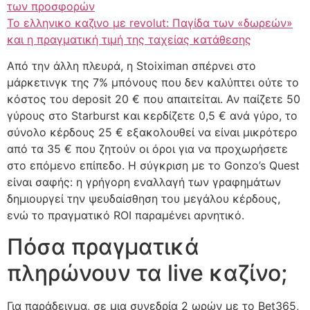
των προσφορών
Το ελληνικο καζινο με revolut: Παγίδα των «δωρεών»
και η πραγματική τιμή της ταχείας κατάθεσης
Από την άλλη πλευρά, η Stoiximan σπέρνει στο
μάρκετινγκ της 7% μπόνους που δεν καλύπτει ούτε το
κόστος του deposit 20 € που απαιτείται. Αν παίζετε 50
γύρους στο Starburst και κερδίζετε 0,5 € ανά γύρο, το
σύνολο κέρδους 25 € εξακολουθεί να είναι μικρότερο
από τα 35 € που ζητούν οι όροι για να προχωρήσετε
στο επόμενο επίπεδο. Η σύγκριση με το Gonzo’s Quest
είναι σαφής: η γρήγορη εναλλαγή των γραφημάτων
δημιουργεί την ψευδαίσθηση του μεγάλου κέρδους,
ενώ το πραγματικό ROI παραμένει αρνητικό.
Πόσα πραγματικά
πληρώνουν τα live καζίνο;
Για παράδειγμα, σε μια συνεδρία 2 ωρών με το Bet365,