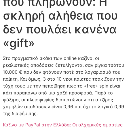
που πληρώνουν: Η
σκληρή αλήθεια που
δεν πουλάει κανένα
«gift»
Στο πραγματικό σκάκι των online καζίνο, οι
ρεαλιστικές αποδόσεις ξετυλίγονται σαν ρίγκα τσάτου
10.000 € που δεν φτάνουν ποτέ στο λογαριασμό του
παίκτη. Και όμως, 3 στα 10 νέοι παίκτες τσακίζουν την
τύχη τους με την πεποίθηση πως το «free» spin είναι
κάτι παραπάνω από μια χαζή προσφορά. Παρά το
ψάξιμο, οι πλειοψηφίες διαπιστώνουν ότι ο τζίρος
χαμηλών αποδόσεων είναι 0,96 και όχι το λογικό 0,99
της διαφήμισης.
Καζίνο με PayPal στην Ελλάδα: Οι αλχημικές αμαρτίες