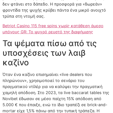
δεν φτάνει στο δάπεδο. Η προσφορά για «δωρεάν»
φροντίδα της ψυχής κρύβει πάντα ένα μικρό ανοιχτό
τρύπα στη ντομή σας.
Betriot Casino 115 free spins χωρίς κατάθεση άμεσο
μπόνους GR: Το ψυχρό ρευστό της διαφήμισης
Τα ψέματα πίσω από τις
υποσχέσεις των λαιβ
καζίνο
Όταν ένα καζίνο επισημαίνει «live dealers που
πληρώνουν», χρησιμοποιεί το σενάριο του
πραγματικού ντίλέρ για να καλύψει την πραγματική
χαμηλή απόδοση. Στο 2023, τα live baccarat tables της
Novibet έδωσαν σε μέσο παίχτη 15% απόδοση από
5.000 € που έπαιξε, ενώ το ίδιο τραπέζι σε brick-and-
mortar είχε 1,5% πάνω από την τυπική τράπεζα. Η