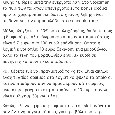
λήξης 48 ώρες μετά την ενεργοποίηση. Στο Stoiximan
το 48% των παικτών απενεργοποιεί το bonus ακόμα
πριν το χρησιμοποιήσει, διότι ο χρόνος λήξης είναι
απίθανο να τον συμπεριλάβει στο schedule τους.
Μόλις ελέγξετε τα 10€ σε κουλοχέρηδες, θα δείτε πως
η διαφορά μεταξύ «δωρεάν» και πραγματικού κόστος
είναι 5,7 ευρώ ανά 100 ευρώ επένδυσης. Οπότε η
λογική είναι απλή: 10 ευρώ ξεκινούν ένα μαραθώνιο,
αλλά το τέλη του μαραθωνίου είναι 37 ευρώ σε
πενήντες και αρνητικές αποδόσεις.
Και, ξέρετε τι είναι πραγματικά το «gift»; Είναι απλώς
ένας τυχαίος αριθμός στο λογιστικό φύλλο το οποίο οι
καζίνο πασάρουν σαν να προσφέρουν κάτι δωρεάν,
ενώ στην πραγματικότητα μασάνε το 10 ευρώ σαν να
είναι σαλιγκαριζόμενο αλάτι.
Καθώς κλείνω, η φράση «αφού το UI του slot ανάγεται
σαν έντονη μαγνητική πίρα, γιατί με βάλτε σε UI με