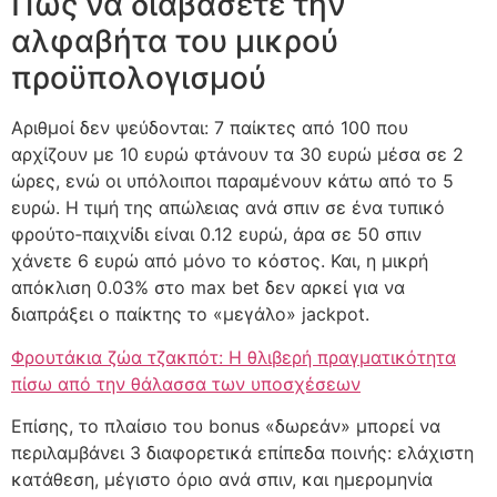
Πώς να διαβάσετε την
αλφαβήτα του μικρού
προϋπολογισμού
Αριθμοί δεν ψεύδονται: 7 παίκτες από 100 που
αρχίζουν με 10 ευρώ φτάνουν τα 30 ευρώ μέσα σε 2
ώρες, ενώ οι υπόλοιποι παραμένουν κάτω από το 5
ευρώ. Η τιμή της απώλειας ανά σπιν σε ένα τυπικό
φρούτο‑παιχνίδι είναι 0.12 ευρώ, άρα σε 50 σπιν
χάνετε 6 ευρώ από μόνο το κόστος. Και, η μικρή
απόκλιση 0.03% στο max bet δεν αρκεί για να
διαπράξει ο παίκτης το «μεγάλο» jackpot.
Φρουτάκια ζώα τζακπότ: Η θλιβερή πραγματικότητα
πίσω από την θάλασσα των υποσχέσεων
Επίσης, το πλαίσιο του bonus «δωρεάν» μπορεί να
περιλαμβάνει 3 διαφορετικά επίπεδα ποινής: ελάχιστη
κατάθεση, μέγιστο όριο ανά σπιν, και ημερομηνία