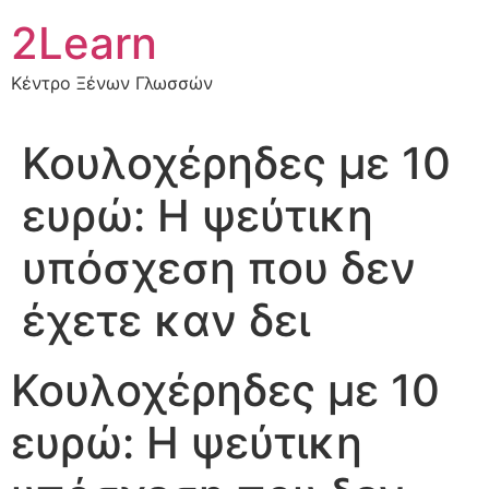
2Learn
Κέντρο Ξένων Γλωσσών
Κουλοχέρηδες με 10
ευρώ: Η ψεύτικη
υπόσχεση που δεν
έχετε καν δει
Κουλοχέρηδες με 10
ευρώ: Η ψεύτικη