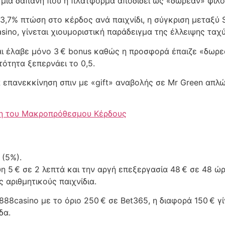
ς, μια δαπάνη που η πλατφόρμα αποδίδει ως «δωρεάν» φιλ
3,7% πτώση στο κέρδος ανά παιχνίδι, η σύγκριση μεταξύ S
ino, γίνεται χιουμοριστική παράδειγμα της έλλειψης ταχ
και έλαβε μόνο 3 € bonus καθώς η προσφορά έπαιζε «δωρε
ότητα ξεπερνάει το 0,5.
μια επανεκκίνηση σπιν με «gift» αναβολής σε Mr Green απ
ση του Μακροπρόθεσμου Κέρδους
 (5%).
 5 € σε 2 λεπτά και την αργή επεξεργασία 48 € σε 48 ώρ
 αριθμητικούς παιχνίδια.
88casino με το όριο 250 € σε Bet365, η διαφορά 150 € γίν
δα.