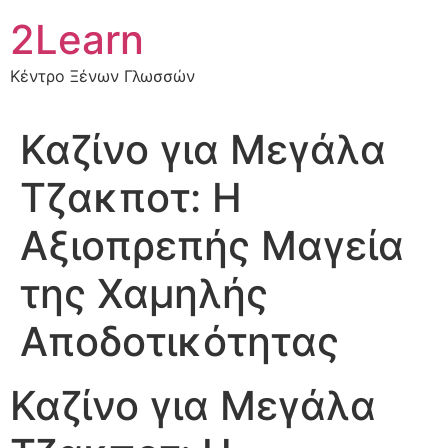
2Learn
Κέντρο Ξένων Γλωσσών
Καζίνο για Μεγάλα
Τζακποτ: Η
Αξιοπρεπής Μαγεία
της Χαμηλής
Αποδοτικότητας
Καζίνο για Μεγάλα