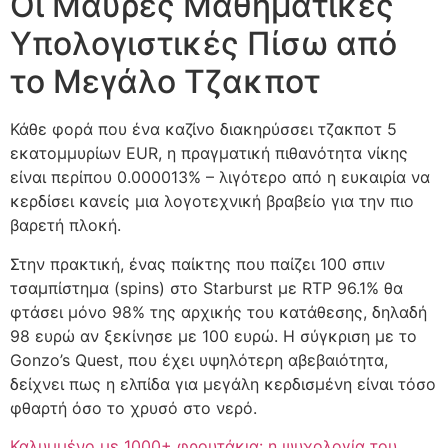
Οι Μαύρες Μαθηματικές
Υπολογιστικές Πίσω από
το Μεγάλο Τζακποτ
Κάθε φορά που ένα καζίνο διακηρύσσει τζακποτ 5
εκατομμυρίων EUR, η πραγματική πιθανότητα νίκης
είναι περίπου 0.000013% – λιγότερο από η ευκαιρία να
κερδίσει κανείς μια λογοτεχνική βραβείο για την πιο
βαρετή πλοκή.
Στην πρακτική, ένας παίκτης που παίζει 100 σπιν
τσαμπίστημα (spins) στο Starburst με RTP 96.1% θα
φτάσει μόνο 98% της αρχικής του κατάθεσης, δηλαδή
98 ευρώ αν ξεκίνησε με 100 ευρώ. Η σύγκριση με το
Gonzo’s Quest, που έχει υψηλότερη αβεβαιότητα,
δείχνει πως η ελπίδα για μεγάλη κερδισμένη είναι τόσο
φθαρτή όσο το χρυσό στο νερό.
Καλυμμένο με 1000+ φρουτάκια: η ψυχολογία του