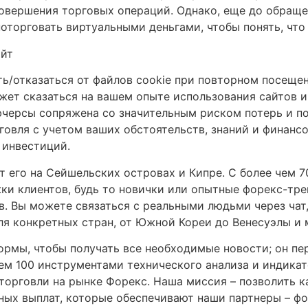
совершения торговых операций. Однако, еще до обращ
поторговать виртуальными деньгами, чтобы понять, что
ть/отказаться от файлов cookie при повторном посещен
жет сказаться на вашем опыте использования сайтов 
черсы сопряжена со значительным риском потерь и по
говля с учетом ваших обстоятельств, знаний и финанс
 инвестиций.
его на Сейшельских островах и Кипре. С более чем 7
и клиентов, будь то новички или опытные форекс-трей
в. Вы можете связаться с реальными людьми через чат,
для конкретных стран, от Южной Кореи до Венесуэлы и
рмы, чтобы получать все необходимые новости; он пере
ем 100 инструментами технического анализа и индика
орговли на рынке Форекс. Наша миссия – позволить 
ных выплат, которые обеспечивают наши партнеры – ф