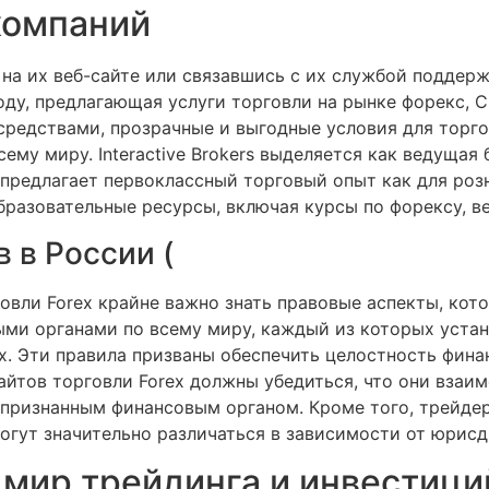
компаний
а их веб-сайте или связавшись с их службой поддерж
оду, предлагающая услуги торговли на рынке форекс, C
средствами, прозрачные и выгодные условия для торгов
ему миру. Interactive Brokers выделяется как ведущая
предлагает первоклассный торговый опыт как для роз
бразовательные ресурсы, включая курсы по форексу, ве
 в России (
овли Forex крайне важно знать правовые аспекты, кот
ыми органами по всему миру, каждый из которых уста
ex. Эти правила призваны обеспечить целостность фин
йтов торговли Forex должны убедиться, что они взаи
 признанным финансовым органом. Кроме того, трейде
огут значительно различаться в зависимости от юрисд
 мир трейдинга и инвестици